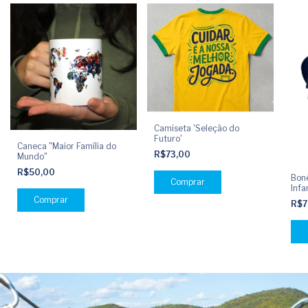
Camiseta 'Seleção do
Futuro'
Caneca "Maior Família do
R$73,00
Mundo"
R$50,00
Boné
Comprar
Infa
R$7