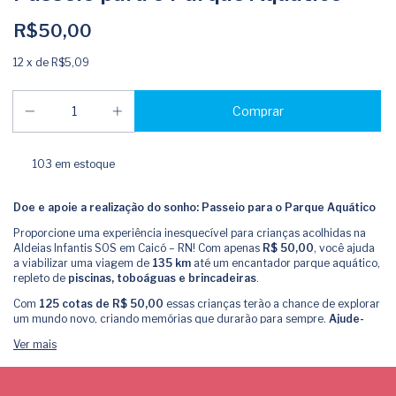
R$50,00
12
x de
R$5,09
103
em estoque
Doe e apoie a realização do sonho: Passeio para o Parque Aquático
Proporcione uma experiência inesquecível para crianças acolhidas na
Aldeias Infantis SOS em Caicó – RN! Com apenas
R$ 50,00
, você ajuda
a viabilizar uma viagem de
135 km
até um encantador parque aquático,
repleto de
piscinas, toboáguas e brincadeiras
.
Com
125 cotas de R$ 50,00
essas crianças terão a chance de explorar
um mundo novo, criando memórias que durarão para sempre.
Ajude-
nos a mergulhar na diversão!
Ver mais