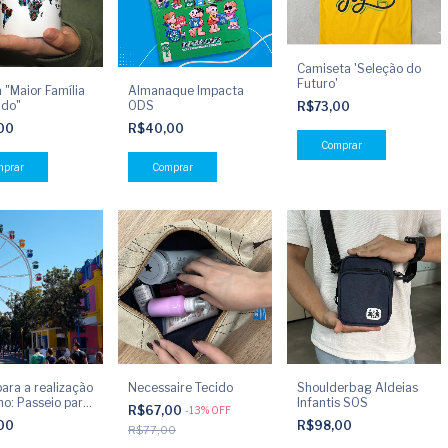
Camiseta 'Seleção do
Futuro'
 "Maior Família
Almanaque Impacta
ndo"
ODS
R$73,00
,00
R$40,00
Comprar
ara a realização
Necessaire Tecido
Shoulderbag Aldeias
ho: Passeio para
Infantis SOS
R$67,00
-
13
%
OFF
Hari
,00
R$98,00
R$77,00