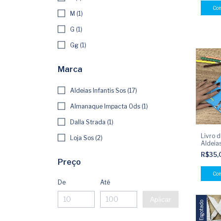
M (1)
G (1)
Gg (1)
Marca
Aldeias Infantis Sos (17)
Almanaque Impacta Ods (1)
Dalla Strada (1)
Livro 
Loja Sos (2)
Aldeias
R$35,
Preço
De
Até
Aplicar
Esgotado