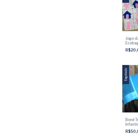
Jogo da
Ecoba
R$20
Esgotado
Boné T
Infant
R$50