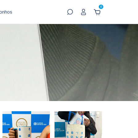
0
onhos