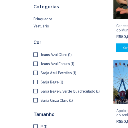
Categorias
Brinquedos
Caneca
Vestuário
do Mu
R$50
Cor
Jeans Azul Claro (1)
Jeans Azul Escuro (1)
Sarja Azul Petróleo (1)
Sarja Bege (1)
Sarja Bege E Verde Quadriculado (1)
Sarja Cinza Claro (1)
Apoio p
Tamanho
do son
o Hopi 
R$50
P (1)