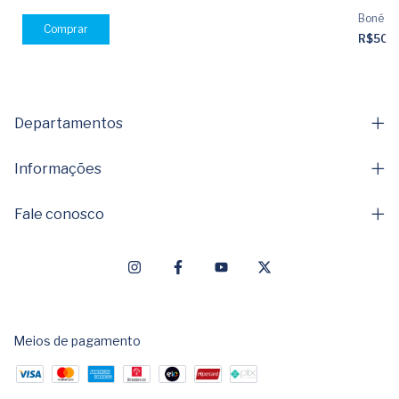
Boné Tr
Comprar
R$50,
Departamentos
Informações
Fale conosco
Meios de pagamento